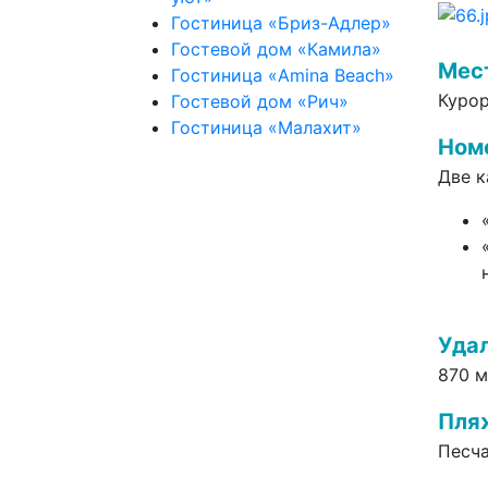
Гостиница «Бриз-Адлер»
Гостевой дом «Камила»
Мес
Гостиница «Amina Beach»
Куро
Гостевой дом «Рич»
Гостиница «Малахит»
Ном
Две к
Удал
870
м
Пля
Песч