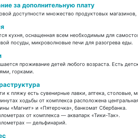
ние за дополнительную плату
говой доступности множество
продуктовых
магазинов, 
ня
ся кухня, оснащенная всем необходимым для самосто
вой посуды, микроволновые печи для разогрева еды.
и
шается проживание детей любого возраста.
Есть
детс
ями
, горк
ами.
раструктура
ти к
пляжу
есть
сувенирные лавки, аптека, столовые, 
минутах ходьбы от комплекса расположена центральна
ины «Магнит» и «Пятерочка», банкомат Сбербанка.
лометрах от комплекса — аквапарк «Тики-Так».
илометрах — дельфинарий.
ес