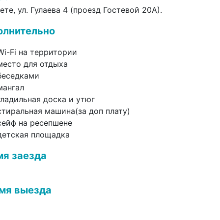
те, ул. Гулаева 4 (проезд Гостевой 20А).
олнительно
Wi-Fi
на территории
место для отдыха
беседками
мангал
гладильная доска и утюг
стиральная машина(за доп плату)
сейф на ресепшене
детская площадка
мя заезда
мя выезда