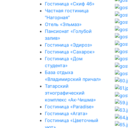
Гостиница «Скиф 46»
Частная гостиница
"Нагорная"
Отель «Эльмаз»
Пансионат «Голубой
залив»
Гостиница «Эдироз»
Гостиница «Сахарок»
Гостиница «Дом
студента»
База отдыха
«Владимирский причал»
Татарский
этнографический
комплекс «Ак-Чишма»
Гостиница «Paradise»
Гостиница «Агата»
Гостиница «Цветочный
уют»