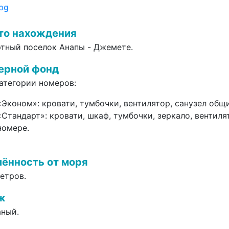
то нахождения
ртн
ый
посел
ок Анапы -
Джемете.
ерной фонд
атегории номеров:
«Эконом»
:
кровати, тумбочки, вентилятор,
санузел общ
«Стандарт»
: кровати, шкаф, тумбочки, зеркало,
вентиля
номере.
ённость от моря
етров.
ж
ан
ый.