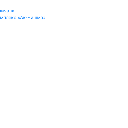
ричал»
омплекс «Ак-Чишма»
и