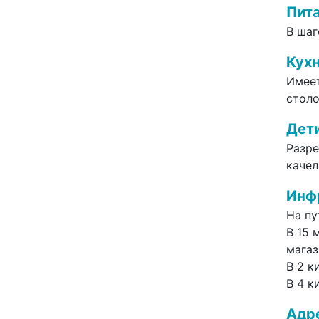
Пита
В ша
Кух
Имеет
столо
Дет
Разре
качел
Инф
На
пу
В 15 
магаз
В
2
ки
В
4 к
Адр