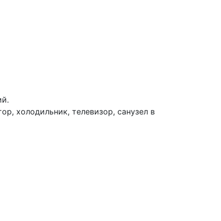
ий.
тор
, холодильник, телевизор, санузел в